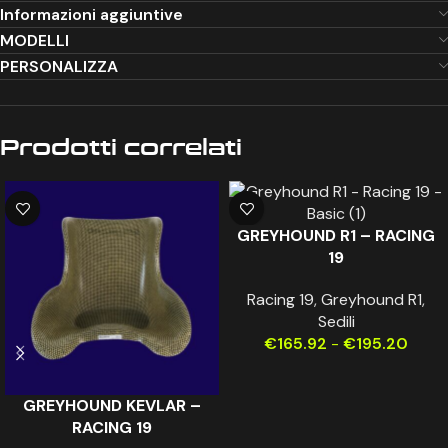
Informazioni aggiuntive
MODELLI
PERSONALIZZA
Prodotti correlati
GREYHOUND R1 – RACING
19
Racing 19
,
Greyhound R1
,
Sedili
€
165.92
-
€
195.20
GREYHOUND KEVLAR –
RACING 19