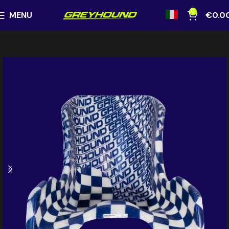
0
MENU
€
0.0