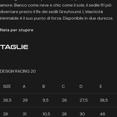
amore. Bianco come neve e chic come il sole, il sedile R1 piò
diventare presto il Re dei sedili Greyhound. L’elasticità
inimitabile è il suo punto di forza. Disponibile in due durezze.
Nata per stupire
TAGLIE
DESIGN RACING 20
SIZE
A
B
C
D
E
26,5
29
9,5
26
27,5
38,5
28
31
10,5
28
30
46