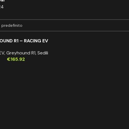
24
OUND R1 – RACING EV
EV
,
Greyhound R1
,
Sedili
€
165.92