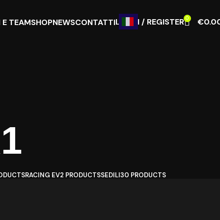
0
LOGIN / REGISTER
€
0.0
 E TEAM
SHOP
NEWS
CONTATTI
R1
ODUCTS
RACING EV
2 PRODUCTS
SEDILI
30 PRODUCTS