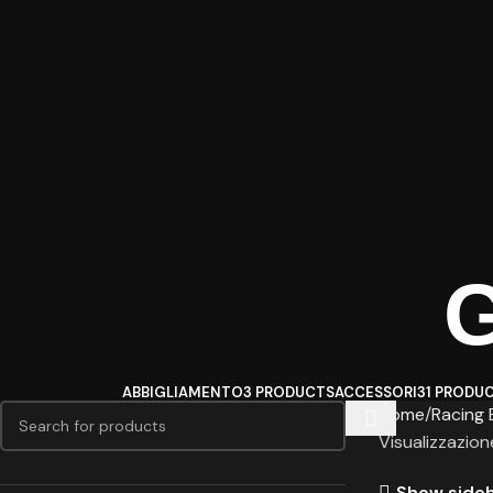
G
ABBIGLIAMENTO
3 PRODUCTS
ACCESSORI
31 PRODU
Home
Racing 
Visualizzazione
Show side