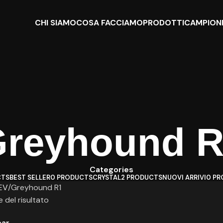
CHI SIAMO
COSA FACCIAMO
PRODOTTI
CAMPIONI
reyhound 
Categories
CTS
BEST SELLER
0 PRODUCTS
CRYSTAL
2 PRODUCTS
NUOVI ARRIVI
0 PR
EV
Greyhound R1
 del risultato
bar