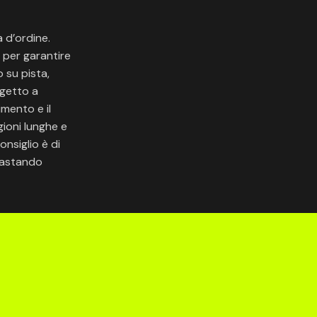
 d’ordine.
e per garantire
o su pista,
ggetto a
mento e il
gioni lunghe e
nsiglio è di
trastando