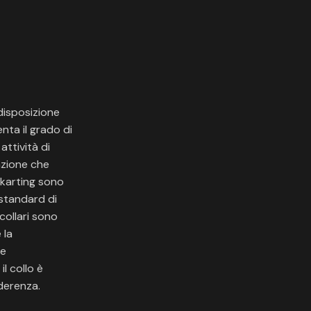
 disposizione
nta il grado di
attività di
azione che
a karting sono
 standard di
collari sono
 la
 e
l collo è
aderenza.