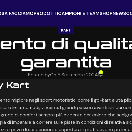
OSA FACCIAMO
PRODOTTI
CAMPIONI E TEAM
SHOP
NEWS
C
KART
nto di qualit
garantita
0
Posted by
On 5 Settembre 2024
 Kart
nto migliore negli sport motoristici come il go-kart aiuta pilot
si protetti, comodi, vincenti. I grandi passi in avanti sin qui com
grado di comfort sempre più evidente per coloro che scelgono
glia di imparare a correre sulle piste in condizioni di relativa si
zo privo di sospensioni e copertura, i piloti devono poter us