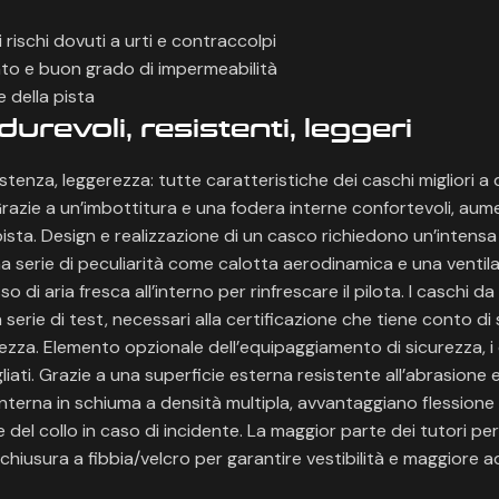
 rischi dovuti a urti e contraccolpi
to e buon grado di impermeabilità
e della pista
durevoli, resistenti, leggeri
istenza, leggerezza: tutte caratteristiche dei caschi migliori a
razie a un’imbottitura e una fodera interne confortevoli, aume
ista. Design e realizzazione di un casco richiedono un’intensa 
na serie di peculiarità come calotta aerodinamica e una ventil
o di aria fresca all’interno per rinfrescare il pilota. I caschi d
 serie di test, necessari alla certificazione che tiene conto di
rezza. Elemento opzionale dell’equipaggiamento di sicurezza, i 
iati. Grazie a una superficie esterna resistente all’abrasione e
terna in schiuma a densità multipla, avvantaggiano flessione
del collo in caso di incidente. La maggior parte dei tutori per i
chiusura a fibbia/velcro per garantire vestibilità e maggiore 