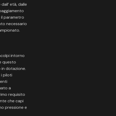
all’ età, dalle
uipaggiamento
, il parametro
nto necessario
campionato.
acolpi intorno
 e questo
 in dotazione.
 piloti
denti
uato a
rimo requisito
ente che capi
ono pressione e