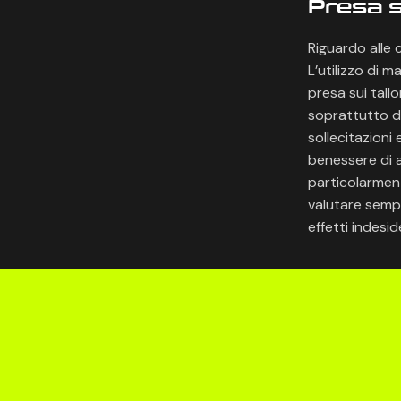
Presa s
Riguardo alle 
L’utilizzo di 
presa sui tallo
soprattutto du
sollecitazioni
benessere di ar
particolarment
valutare sempr
effetti indesid