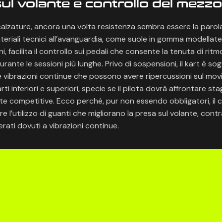
ul volante e controllo del mezzo
calzature, ancora una volta resistenza sembra essere la parola
materiali tecnici all’avanguardia, come suole in gomma modellat
ni, facilita il controllo sui pedali che consente la tenuta di ritm
rante le sessioni più lunghe. Privo di sospensioni, il kart è so
 e vibrazioni continue che possono avere ripercussioni sul movi
ti inferiori e superiori, specie se il pilota dovrà affrontare sta
e competitive. Ecco perché, pur non essendo obbligatori, il co
e l’utilizzo di guanti che migliorano la presa sul volante, con
erati dovuti a vibrazioni continue.