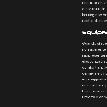
una tuta da ka
è costruita in
karting non ha
rischio di inc
Equipag
Quando si sceg
non aderente 
rappresentare 
elasticizzati s
comfort anche 
cerniera e cin
equipaggiamen
intimi ad hoc 
biancheria inti
umidità e abb