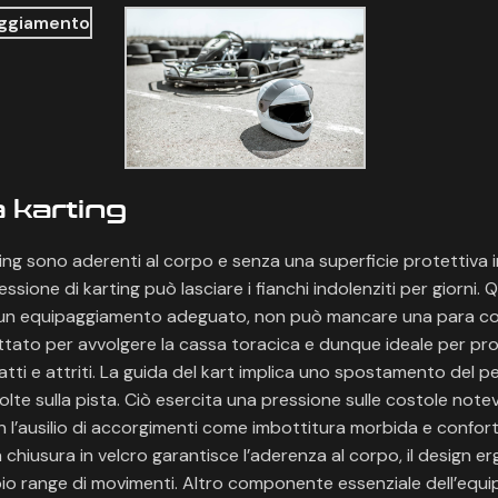
 karting
arting sono aderenti al corpo e senza una superficie protettiva i
ssione di karting può lasciare i fianchi indolenziti per giorni. Q
i un equipaggiamento adeguato, non può mancare una para co
ttato per avvolgere la cassa toracica e dunque ideale per pr
patti e attriti. La guida del kart implica uno spostamento del 
olte sulla pista. Ciò esercita una pressione sulle costole notev
 l’ausilio di accorgimenti come imbottitura morbida e confor
na chiusura in velcro garantisce l’aderenza al corpo, il design 
pio range di movimenti. Altro componente essenziale dell’equ