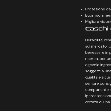
Protezione dai
Buon isolamen
Migliore vision
Caschi 
Durabilità, res
sul mercato. G
benessere in p
ricerca, per u
agevola ingress
soggetti a una
qualità e sicu
sempre consigl
componente in
iperestensione 
dotata di una 