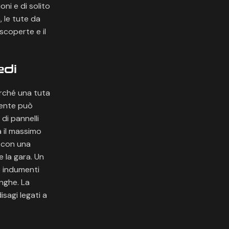
ni e di solito
, le tute da
scoperte e il
edi
erché una tuta
rente può
di pannelli
a il massimo
 con una
 la gara. Un
e indumenti
unghe. La
isagi legati a