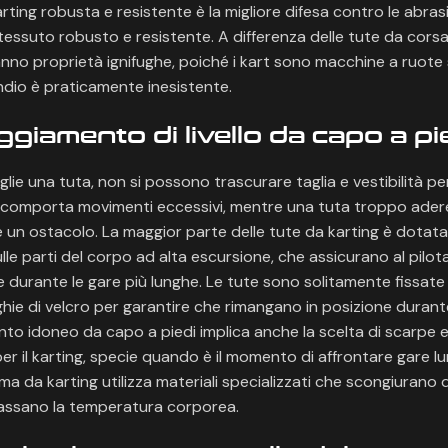
rting robusta e resistente è la migliore difesa contro le abrasio
 tessuto robusto e resistente. A differenza delle tute da corsa
nno proprietà ignifughe, poiché i kart sono macchine a ruote 
endio è praticamente inesistente.
giamento di livello da capo a pi
lie una tuta, non si possono trascurare taglia e vestibilità p
comporta movimenti eccessivi, mentre una tuta troppo ade
un ostacolo. La maggior parte delle tute da karting è dotata 
ulle parti del corpo ad alta escursione, che assicurano al pilot
durante le gare più lunghe. Le tute sono solitamente fissate
ghie di velcro per garantire che rimangano in posizione durante
to idoneo da capo a piedi implica anche la scelta di scarpe 
per il karting, specie quando è il momento di affrontare gare l
ma da karting utilizza materiali specializzati che scongiurano d
assano la temperatura corporea.