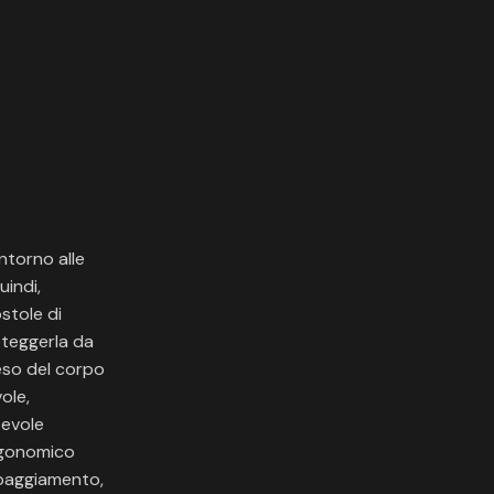
ntorno alle
uindi,
stole di
oteggerla da
peso del corpo
ole,
tevole
ergonomico
ipaggiamento,