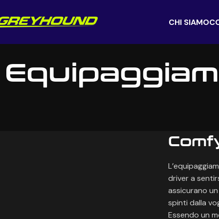
CHI SIAMO
C
Equipaggiame
Comfy
L’equipaggiame
driver a sentir
assicurano un 
spinti dalla vo
Essendo un mez