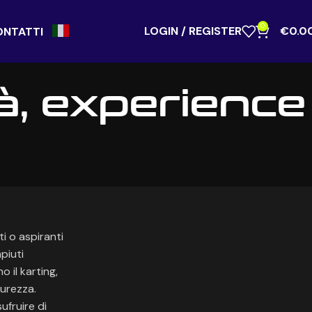
0
LOGIN / REGISTER
€
0.0
ONTATTI
à, experience
i o aspiranti
piuti
 il karting,
curezza.
ufruire di