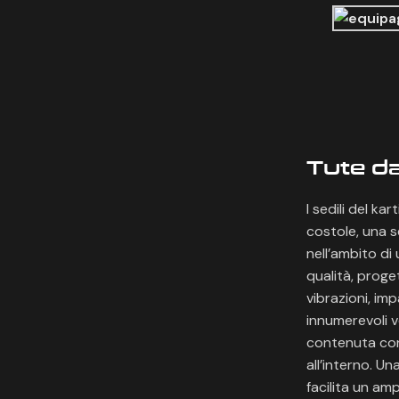
Tute da
I sedili del k
costole, una se
nell’ambito d
qualità, proge
vibrazioni, im
innumerevoli v
contenuta con
all’interno. U
facilita un am