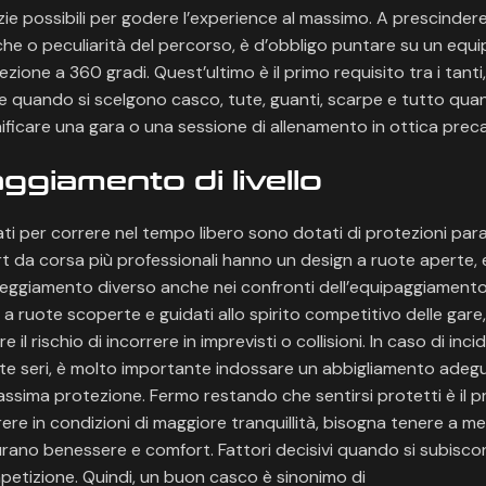
zie possibili per godere l’experience al massimo. A prescindere d
iche o peculiarità del percorso, è d’obbligo puntare su un eq
zione a 360 gradi. Quest’ultimo è il primo requisito tra i tanti
e quando si scelgono casco, tute, guanti, scarpe e tutto qua
ificare una gara o una sessione di allenamento in ottica pre
ggiamento di livello
ati per correre nel tempo libero sono dotati di protezioni par
kart da corsa più professionali hanno un design a ruote aperte,
eggiamento diverso anche nei confronti dell’equipaggiamento
 ruote scoperte e guidati allo spirito competitivo delle gare, i
il rischio di incorrere in imprevisti o collisioni. In caso di inci
te seri, è molto importante indossare un abbigliamento adeg
assima protezione. Fermo restando che sentirsi protetti è il p
ere in condizioni di maggiore tranquillità, bisogna tenere a m
icurano benessere e comfort. Fattori decisivi quando si subisc
petizione. Quindi, un buon casco è sinonimo di