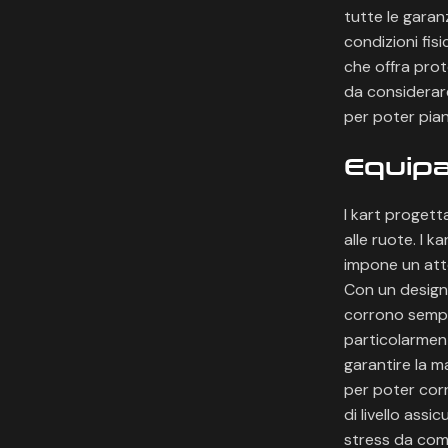
tutte le garan
condizioni fis
che offra prote
da considerar
per poter pian
Equipa
I kart progett
alle ruote. I 
impone un att
Con un design a
corrono sempre 
particolarmen
garantire la m
per poter corr
di livello ass
stress da com