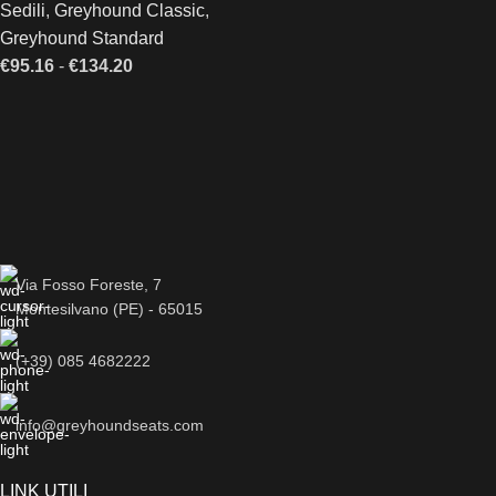
Sedili
,
Greyhound Classic
,
Greyhound Standard
€
95.16
-
€
134.20
Via Fosso Foreste, 7
Montesilvano (PE) - 65015
(+39) 085 4682222
info@greyhoundseats.com
LINK UTILI