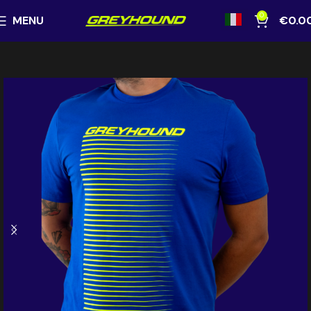
0
MENU
€
0.0