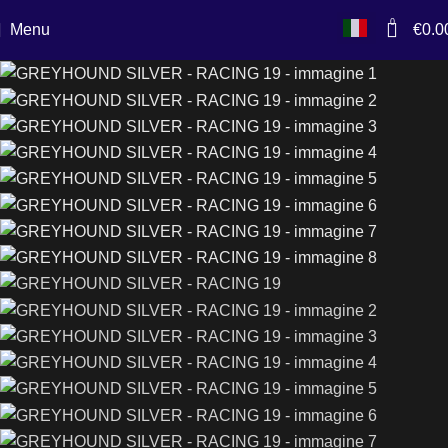
0
Menu
€
0.0