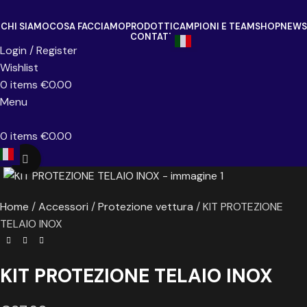
CHI SIAMO
COSA FACCIAMO
PRODOTTI
CAMPIONI E TEAM
SHOP
NEWS
CONTATTI
Login / Register
Wishlist
0
items
€
0.00
Menu
0
items
€
0.00
Click to enlarge
Home
Accessori
Protezione vettura
KIT PROTEZIONE
TELAIO INOX
KIT PROTEZIONE TELAIO INOX